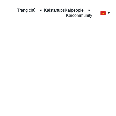
Trang chủ
Kaistartups
Kaipeople
Kaicommunity
Kinh 
nghiệm